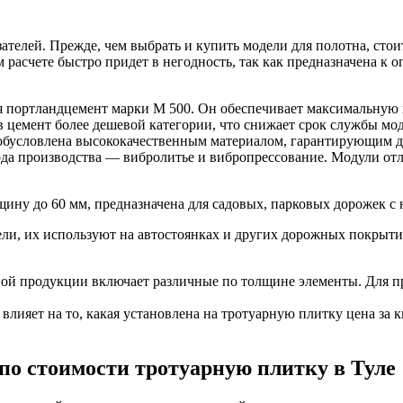
ателей. Прежде, чем выбрать и купить модели для полотна, сто
 расчете быстро придет в негодность, так как предназначена к
ся портландцемент марки М 500. Он обеспечивает максимальную
 цемент более дешевой категории, что снижает срок службы мод
 обусловлена высококачественным материалом, гарантирующим 
ода производства — вибролитье и вибропрессование. Модули от
ину до 60 мм, предназначена для садовых, парковых дорожек с
и, их используют на автостоянках и других дорожных покрытия
й продукции включает различные по толщине элементы. Для пр
 влияет на то, какая установлена на тротуарную плитку цена за
по стоимости тротуарную плитку в Туле