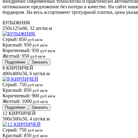
Внедрение современных технологий и практически автоматизи
оптимальное предложение без потери в качестве. На сайте на
бордюром. На весь ассортимент тротуарной плитки, цена указан
БУЛЫЖНИК
250x125x60, 32 шт/кв.м
Серый: 850
руб кв/м
Красный: 950
руб кв/м
Коричневый: 950
руб кв/м
Желтый: 950
руб кв/м
Подробнее
Заказать
8 КИРПИЧЕЙ
400x400x50, 6 шт/кв.м
Серый: 750
руб кв/м
Красный: 850
руб кв/м
Коричневый: 900
руб кв/м
Желтый: 1000
руб кв/м
Подробнее
Заказать
12 КИРПИЧЕЙ
500x500x50, 4 шт/кв.м
Серый: 750
руб кв/м
Красный: 850
руб кв/м